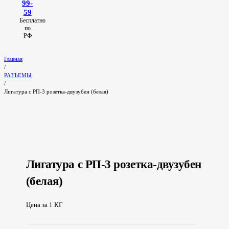
99-
59
Бесплатно
по
РФ
Главная
/
РАЗЪЕМЫ
/
Лигатура с РП-3 розетка-двузубен (белая)
Лигатура с РП-3 розетка-двузубен
(белая)
Цена за 1 КГ