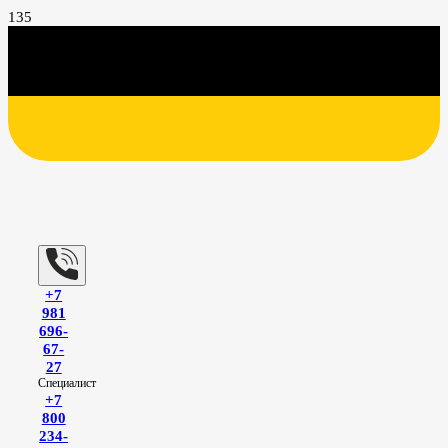
+7
981
696-
67-
27
Специалист
+7
800
234-