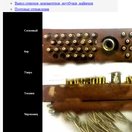
Вывоз серверов, компьютеров, ноутбуков, майнеров
Почтовые отправления
Смоленск
Сосновый
бор
Тверь
Тихвин
Череповец