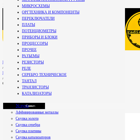
+7 981
МИКРОСХЕМЫ
696-67-
ОРГТЕХНИКА И КОМПОНЕНТЫ
27
Кириши
ПЕРЕКЛЮЧАТЕЛИ
Специалист
ПЛАТЫ
+7 800 234-99-
ПОТЕНЦИОМЕТРЫ
59
ПРИБОРЫ И БЛОКИ
Мурманск
Бесплатно по РФ
ПРОЦЕССОРЫ
ПРОЧЕЕ
РАЗЪЕМЫ
Петрозаводск
РЕЗИСТОРЫ
Главная
/
РЕЛЕ
РАЗЪЕМЫ
СЕРЕБРО ТЕХНИЧЕСКОЕ
/
ТАНТАЛ
Отечественный (54 контакта)
Псков
ТРАНЗИСТОРЫ
КАТАЛИЗАТОРЫ
Услуги
Санкт-
Аффинированные металлы
Скупка золота
Скупка серебра
Петербург
Скупка платины
Скупка катализаторов