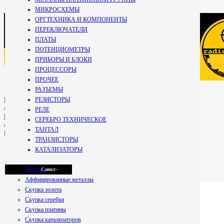
+7 981
МИКРОСХЕМЫ
696-67-
ОРГТЕХНИКА И КОМПОНЕНТЫ
27
Кириши
ПЕРЕКЛЮЧАТЕЛИ
Специалист
ПЛАТЫ
+7 800 234-99-
ПОТЕНЦИОМЕТРЫ
59
ПРИБОРЫ И БЛОКИ
Мурманск
Бесплатно по РФ
ПРОЦЕССОРЫ
ПРОЧЕЕ
РАЗЪЕМЫ
Петрозаводск
РЕЗИСТОРЫ
Главная
/
РЕЛЕ
РАЗЪЕМЫ
СЕРЕБРО ТЕХНИЧЕСКОЕ
/
ТАНТАЛ
Разъем РР вилка лигатура
Псков
ТРАНЗИСТОРЫ
КАТАЛИЗАТОРЫ
Услуги
Санкт-
Аффинированные металлы
Скупка золота
Скупка серебра
Петербург
Скупка платины
Скупка катализаторов