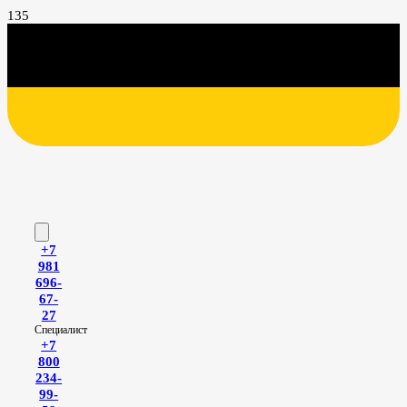
+7
981
696-
67-
27
Специалист
+7
800
234-
99-