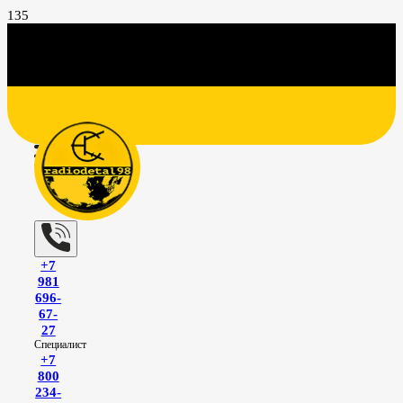
+7
981
696-
67-
27
Специалист
+7
800
234-