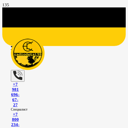
+7
981
696-
67-
27
Специалист
+7
800
234-