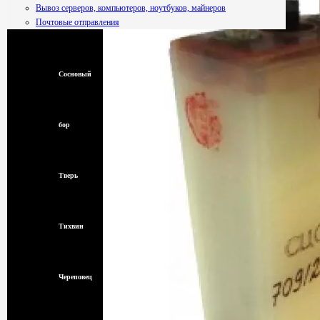
Вывоз серверов, компьютеров, ноутбуков, майнеров
Почтовые отправления
Смоленск
Сосновый
бор
Тверь
Тихвин
Череповец