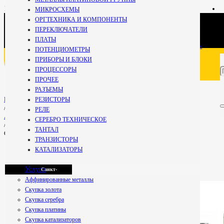
+7 981
МИКРОСХЕМЫ
696-67-
ОРГТЕХНИКА И КОМПОНЕНТЫ
27
Кириши
ПЕРЕКЛЮЧАТЕЛИ
Специалист
ПЛАТЫ
+7 800 234-99-
ПОТЕНЦИОМЕТРЫ
59
ПРИБОРЫ И БЛОКИ
Мурманск
Бесплатно по РФ
ПРОЦЕССОРЫ
ПРОЧЕЕ
РАЗЪЕМЫ
Петрозаводск
РЕЗИСТОРЫ
Главная
/
РЕЛЕ
АККУМУЛЯТОРНЫЕ БАТАРЕИ
СЕРЕБРО ТЕХНИЧЕСКОЕ
/
ТАНТАЛ
СЦСС-18
Псков
ТРАНЗИСТОРЫ
КАТАЛИЗАТОРЫ
Услуги
Санкт-
Аффинированные металлы
Скупка золота
Скупка серебра
Петербург
Скупка платины
Скупка катализаторов