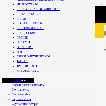
+7 981
МИКРОСХЕМЫ
696-67-
ОРГТЕХНИКА И КОМПОНЕНТЫ
27
Кириши
ПЕРЕКЛЮЧАТЕЛИ
Специалист
ПЛАТЫ
+7 800 234-99-
ПОТЕНЦИОМЕТРЫ
59
ПРИБОРЫ И БЛОКИ
Мурманск
Бесплатно по РФ
ПРОЦЕССОРЫ
ПРОЧЕЕ
РАЗЪЕМЫ
Петрозаводск
РЕЗИСТОРЫ
Главная
/
РЕЛЕ
РАЗЪЕМЫ
СЕРЕБРО ТЕХНИЧЕСКОЕ
/
ТАНТАЛ
СК 64/140/9 локальный
Псков
ТРАНЗИСТОРЫ
КАТАЛИЗАТОРЫ
Услуги
Санкт-
Аффинированные металлы
Скупка золота
Скупка серебра
Петербург
СК 64/140/9 локальный
Скупка платины
Скупка катализаторов