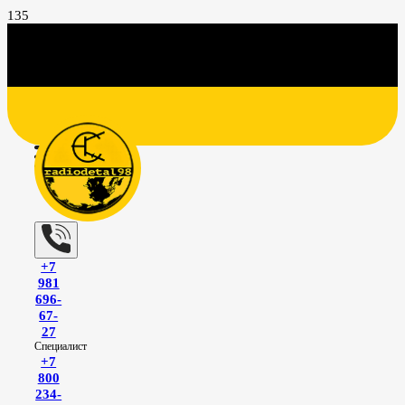
+7
981
696-
67-
27
Специалист
+7
800
234-