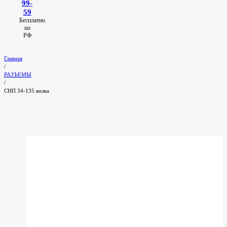
99-
59
Бесплатно
по
РФ
Главная
/
РАЗЪЕМЫ
/
СНП 34-135 вилка