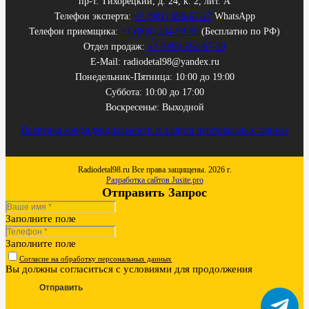
пр-т. Тихорецкий, д. 24, к. 2, лит. А
Телефон эксперта:
+7 (981) 696-67-27
WhatsApp
Телефон приемщика:
+7 (800) 234-99-59
(Бесплатно по РФ)
Отдел продаж:
+7 (995) 592-67-20
E-Mail: radiodetal98@yandex.ru
Понедельник-Пятница: 10:00 до 19:00
Суббота: 10:00 до 17:00
Воскресенье: Выходной
Политика конфиденциальности и защита персональных данных
Radiodetal98.ru Все права защищены. 2026 г.
Разработка сайтов Jusite.pro
Отправить Запрос
Заполните поле
Заполните поле
Согласие на обработку персональных данных
Вы должны согласиться с условиями для продолжения
Отправить