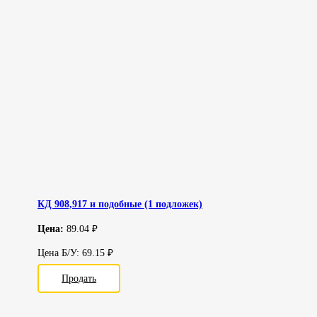
КД 908,917 и подобные (1 подложек)
Цена:
89.04 ₽
Цена Б/У: 69.15 ₽
Продать