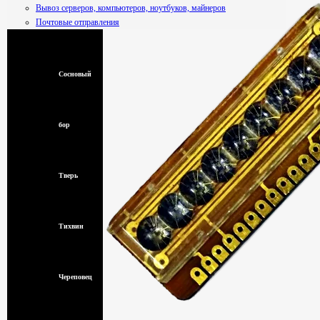
Вывоз серверов, компьютеров, ноутбуков, майнеров
Почтовые отправления
Смоленск
Сосновый
бор
Тверь
Тихвин
Череповец