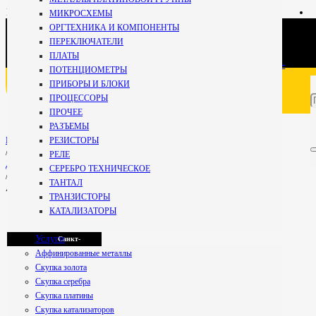
+7 981
МИКРОСХЕМЫ
696-67-
ОРГТЕХНИКА И КОМПОНЕНТЫ
27
Кириши
ПЕРЕКЛЮЧАТЕЛИ
Специалист
ПЛАТЫ
+7 800 234-99-
ПОТЕНЦИОМЕТРЫ
59
ПРИБОРЫ И БЛОКИ
Мурманск
Бесплатно по РФ
ПРОЦЕССОРЫ
ПРОЧЕЕ
РАЗЪЕМЫ
Петрозаводск
РЕЗИСТОРЫ
Главная
/
РЕЛЕ
ДИОДЫ
СЕРЕБРО ТЕХНИЧЕСКОЕ
/
ТАНТАЛ
АЛС318А (желтая)
Псков
ТРАНЗИСТОРЫ
КАТАЛИЗАТОРЫ
Услуги
Санкт-
Аффинированные металлы
Скупка золота
Скупка серебра
Петербург
Скупка платины
Скупка катализаторов