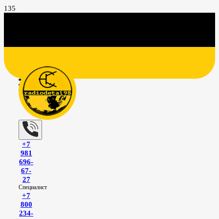
+7
981
696-
67-
27
Специалист
+7
800
234-