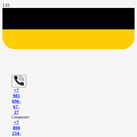
+7
981
696-
67-
27
Специалист
+7
800
234-