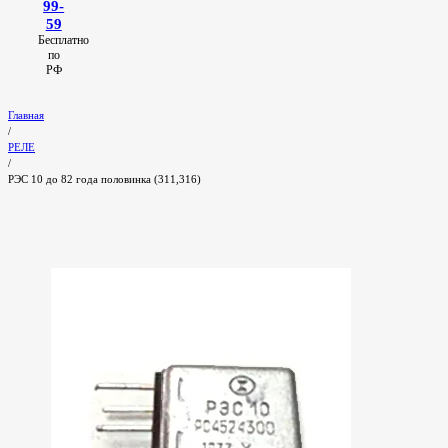
99-
59
Бесплатно
по
РФ
Главная
/
РЕЛЕ
/
РЭС 10 до 82 года половинка (311,316)