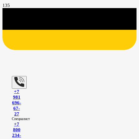
+7
981
696-
67-
27
Специалист
+7
800
234-