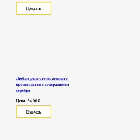
Продать
Любые реле отечественного
производства с содержанием
серебра
Цена:
54.08 ₽
Продать