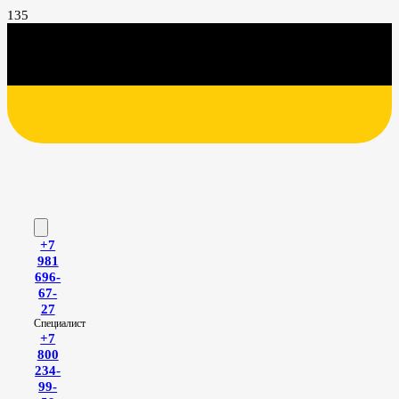
+7
981
696-
67-
27
Специалист
+7
800
234-
99-