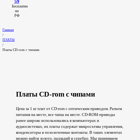
59
Бесплатно
по
РФ
Главная
/
ПЛАТЫ
/
Платы CD-rom с чипами
Платы CD-rom с чипами
Цена за 1 кг плат от CD-rom с оптическим приводом. Разъем
питания на месте, все чипы на месте. CD-ROM-приводы
ранее широко использовались в компьютерах и
аудиосистемах, их платы содержат микросхемы управления,
конденсаторы и позолоченные контакты. В таких элементах
можно найти золото, палладий и серебро. Мы принимаем