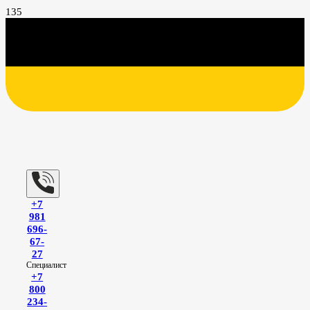
+7
981
696-
67-
27
Специалист
+7
800
234-