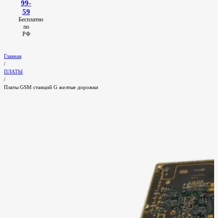
99-
59
Бесплатно
по
РФ
Главная
/
ПЛАТЫ
/
Платы GSM станций G желтые дорожки