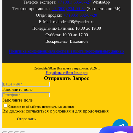
Телефон эксперта:
+7 (981) 696-67-27
WhatsApp
Телефон приемщика:
+7 (800) 234-99-59
(Бесплатно по РФ)
Отдел продаж:
+7 (995) 592-67-20
E-Mail: radiodetal98@yandex.ru
Понедельник-Пятница: 10:00 до 19:00
Суббота: 10:00 до 17:00
Воскресенье: Выходной
Политика конфиденциальности и защита персональных данных
Radiodetal98.ru Все права защищены. 2026 г.
Разработка сайтов Jusite.pro
Отправить Запрос
Заполните поле
Заполните поле
Согласие на обработку персональных данных
Вы должны согласиться с условиями для продолжения
Отправить