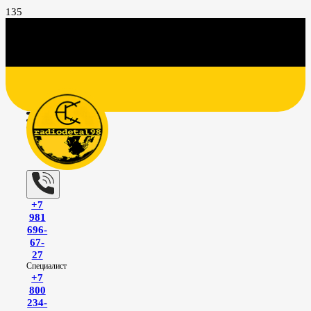
+7
981
696-
67-
27
Специалист
+7
800
234-