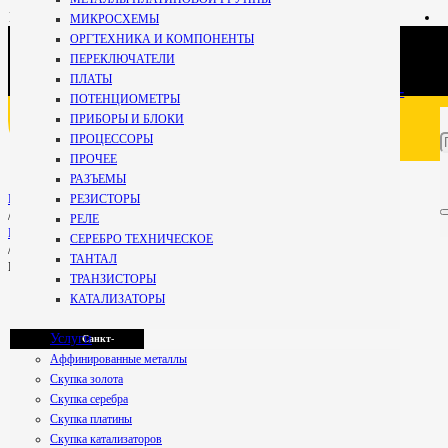
+7 981
МИКРОСХЕМЫ
696-67-
ОРГТЕХНИКА И КОМПОНЕНТЫ
27
Кириши
ПЕРЕКЛЮЧАТЕЛИ
Специалист
ПЛАТЫ
+7 800 234-99-
ПОТЕНЦИОМЕТРЫ
59
ПРИБОРЫ И БЛОКИ
Мурманск
Бесплатно по РФ
ПРОЦЕССОРЫ
ПРОЧЕЕ
РАЗЪЕМЫ
Петрозаводск
РЕЗИСТОРЫ
Главная
/
РЕЛЕ
ПЛАТЫ
СЕРЕБРО ТЕХНИЧЕСКОЕ
/
ТАНТАЛ
Платы периферии 1+
Псков
ТРАНЗИСТОРЫ
КАТАЛИЗАТОРЫ
Услуги
Санкт-
Аффинированные металлы
Скупка золота
Скупка серебра
Петербург
Скупка платины
Скупка катализаторов