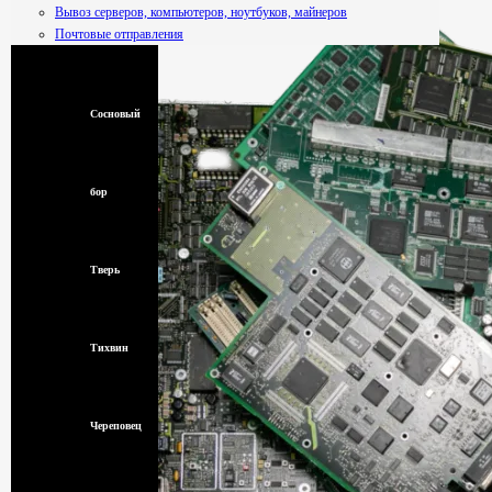
Вывоз серверов, компьютеров, ноутбуков, майнеров
Почтовые отправления
Смоленск
Сосновый
бор
Тверь
Тихвин
Череповец