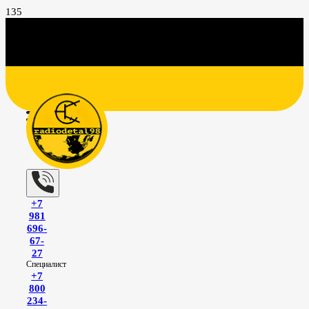
+7
981
696-
67-
27
Специалист
+7
800
234-