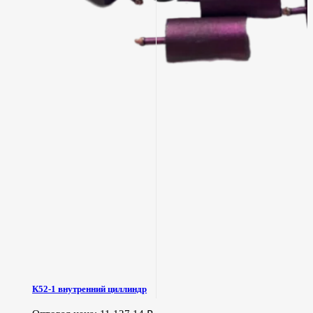
К52-1 внутренний циллиндр