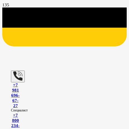
+7
981
696-
67-
27
Специалист
+7
800
234-