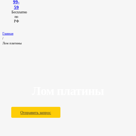
99-
59
Бесплатно
по
РФ
Главная
/
Лом платины
Лом платины
Отправить запрос