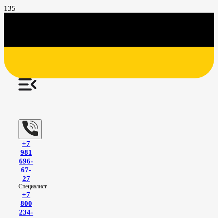
+7
981
696-
67-
27
Специалист
+7
800
234-