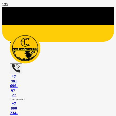
+7
981
696-
67-
27
Специалист
+7
800
234-