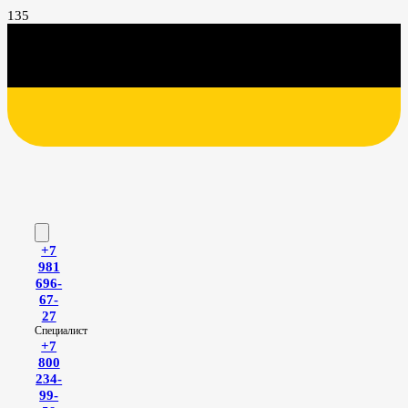
+7
981
696-
67-
27
Специалист
+7
800
234-
99-