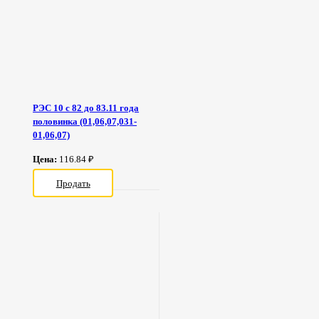
РЭС 10 с 82 до 83.11 года
половинка (01,06,07,031-
01,06,07)
Цена:
116.84 ₽
Продать