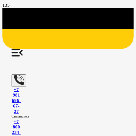
+7
981
696-
67-
27
Специалист
+7
800
234-