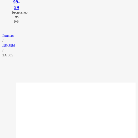
99-
59
Бесплатно
по
РФ
Главная
/
ДИОДЫ
/
2А 605