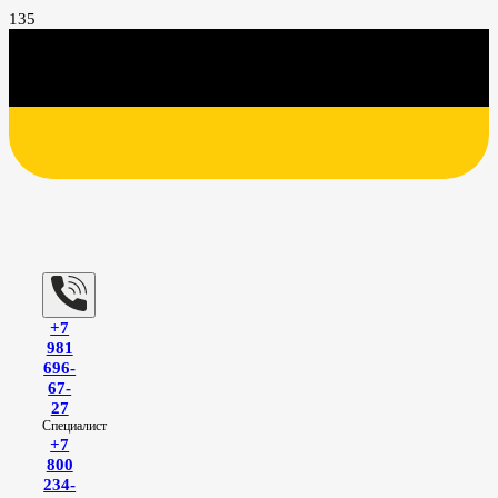
+7
981
696-
67-
27
Специалист
+7
800
234-