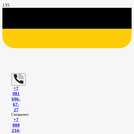
+7
981
696-
67-
27
Специалист
+7
800
234-