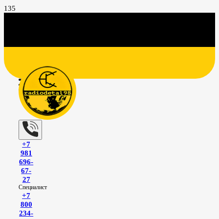
+7
981
696-
67-
27
Специалист
+7
800
234-