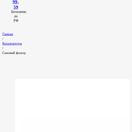
99-
59
Бесплатно
по
РФ
Главная
/
Катализаторы
/
Сажевый фильтр