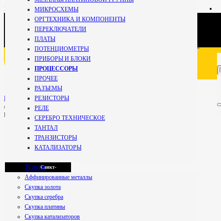
+7 981
МИКРОСХЕМЫ
696-67-
ОРГТЕХНИКА И КОМПОНЕНТЫ
27
Кириши
ПЕРЕКЛЮЧАТЕЛИ
Специалист
ПЛАТЫ
+7 800 234-99-
ПОТЕНЦИОМЕТРЫ
59
ПРИБОРЫ И БЛОКИ
Мурманск
Бесплатно по РФ
ПРОЦЕССОРЫ
ПРОЧЕЕ
РАЗЪЕМЫ
Петрозаводск
РЕЗИСТОРЫ
Главная
/
РЕЛЕ
ПРОЦЕССОРЫ
СЕРЕБРО ТЕХНИЧЕСКОЕ
ТАНТАЛ
Псков
ТРАНЗИСТОРЫ
КАТАЛИЗАТОРЫ
Услуги
Санкт-
Аффинированные металлы
Скупка золота
Скупка серебра
Петербург
Скупка платины
Скупка катализаторов