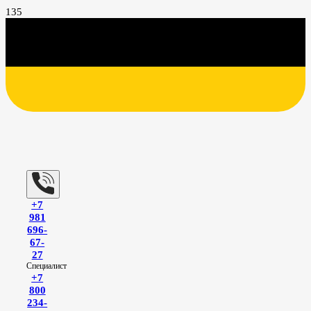
+7
981
696-
67-
27
Специалист
+7
800
234-