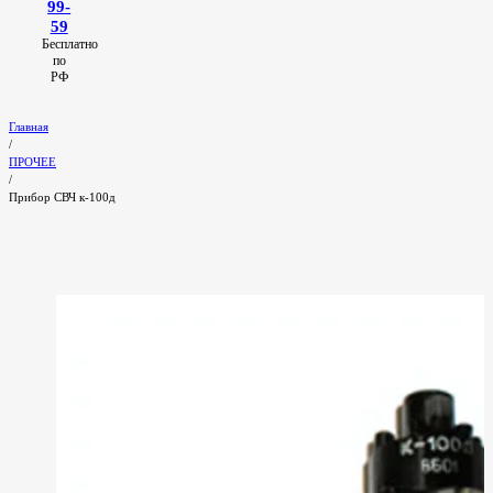
99-
59
Бесплатно
по
РФ
Главная
/
ПРОЧЕЕ
/
Прибор СВЧ к-100д