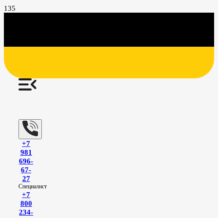
+7
981
696-
67-
27
Специалист
+7
800
234-