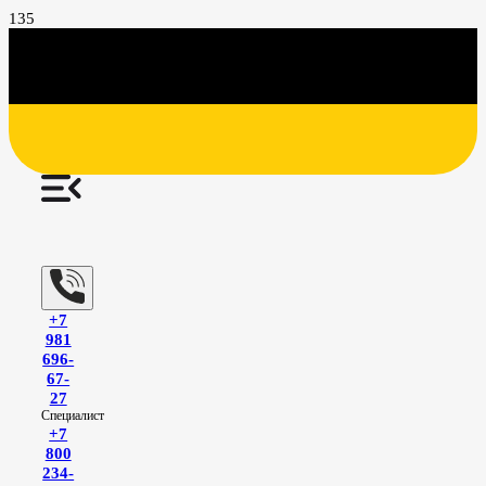
+7
981
696-
67-
27
Специалист
+7
800
234-