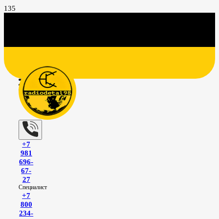
+7
981
696-
67-
27
Специалист
+7
800
234-