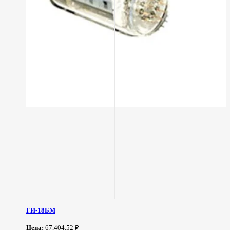
ГИ-18БМ
Цена:
67,404.52 ₽