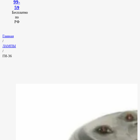
99-
59
Бесплатно
по
РФ
Главная
/
ЛАМПЫ
/
ГИ-36