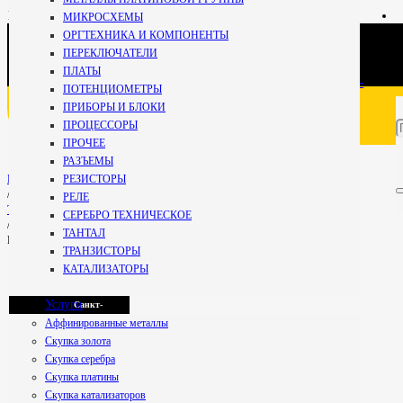
+7 981
МИКРОСХЕМЫ
696-67-
ОРГТЕХНИКА И КОМПОНЕНТЫ
27
Кириши
ПЕРЕКЛЮЧАТЕЛИ
Специалист
ПЛАТЫ
+7 800 234-99-
ПОТЕНЦИОМЕТРЫ
59
ПРИБОРЫ И БЛОКИ
Мурманск
Бесплатно по РФ
ПРОЦЕССОРЫ
ПРОЧЕЕ
РАЗЪЕМЫ
Петрозаводск
РЕЗИСТОРЫ
Главная
/
РЕЛЕ
ТРАНЗИСТОРЫ
СЕРЕБРО ТЕХНИЧЕСКОЕ
/
ТАНТАЛ
КТ 630,830,831,505
Псков
ТРАНЗИСТОРЫ
КАТАЛИЗАТОРЫ
Услуги
Санкт-
Аффинированные металлы
Скупка золота
Скупка серебра
Петербург
КТ 630,830,831,505
Скупка платины
Скупка катализаторов