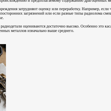
х происхождению и предполагаемому содержанию драгоценных м
реждения затрудняют оценку или переработку. Например, если ч
посторонних загрязнений или если разные типы радиолома сме
же.
радиодетали оцениваются достаточно высоко. Особенно это каса
енных металлов изначально выше среднего.