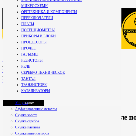
+7 981
МИКРОСХЕМЫ
696-67-
ОРГТЕХНИКА И КОМПОНЕНТЫ
27
Кириши
ПЕРЕКЛЮЧАТЕЛИ
Специалист
ПЛАТЫ
+7 800 234-99-
ПОТЕНЦИОМЕТРЫ
59
ПРИБОРЫ И БЛОКИ
Мурманск
Бесплатно по РФ
ПРОЦЕССОРЫ
ПРОЧЕЕ
РАЗЪЕМЫ
Петрозаводск
РЕЗИСТОРЫ
Главная
/
РЕЛЕ
Блог
СЕРЕБРО ТЕХНИЧЕСКОЕ
/
ТАНТАЛ
​​Можно ли сдать радиодетали после пожара или окисления
Псков
ТРАНЗИСТОРЫ
КАТАЛИЗАТОРЫ
Услуги
Санкт-
Аффинированные металлы
Скупка золота
​​Можно ли сдать радиодетали после 
Скупка серебра
Петербург
Скупка платины
Скупка катализаторов
Содержание статьи: