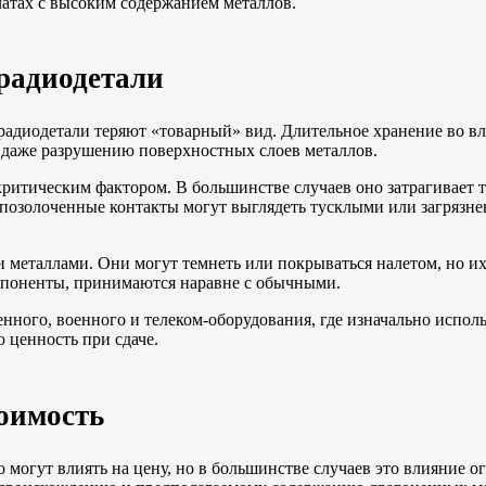
платах с высоким содержанием металлов.
радиодетали
радиодетали теряют «товарный» вид. Длительное хранение во вл
 даже разрушению поверхностных слоев металлов.
критическим фактором. В большинстве случаев оно затрагивает 
позолоченные контакты могут выглядеть тусклыми или загрязнен
и металлами. Они могут темнеть или покрываться налетом, но и
омпоненты, принимаются наравне с обычными.
нного, военного и телеком-оборудования, где изначально испол
 ценность при сдаче.
оимость
могут влиять на цену, но в большинстве случаев это влияние 