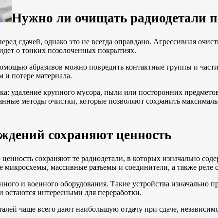
Нужно ли очищать радиодетали п
ред сдачей, однако это не всегда оправдано. Агрессивная очис
 идет о тонких позолоченных покрытиях.
помощью абразивов можно повредить контактные группы и части
 и потере материала.
: удаление крупного мусора, пыли или посторонних предметов 
анные методы очистки, которые позволяют сохранить максималь
еждений сохраняют ценность
ценность сохраняют те радиодетали, в которых изначально сод
е микросхемы, массивные разъемы и соединители, а также реле 
ного и военного оборудования. Такие устройства изначально п
и остаются интересными для переработки.
талей чаще всего дают наибольшую отдачу при сдаче, независимо