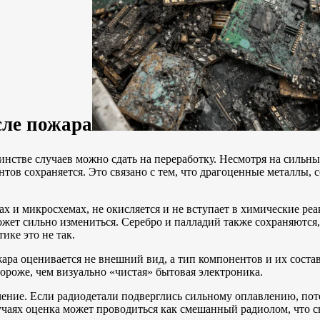
сле пожара
шинстве случаев можно сдать на переработку. Несмотря на силь
ов сохраняется. Это связано с тем, что драгоценные металлы, 
мах и микросхемах, не окисляется и не вступает в химические р
ожет сильно измениться. Серебро и палладий также сохраняются,
ике это не так.
ара оценивается не внешний вид, а тип компонентов и их соста
ороже, чем визуально «чистая» бытовая электроника.
чение. Если радиодетали подверглись сильному оплавлению, пот
чаях оценка может проводиться как смешанный радиолом, что с