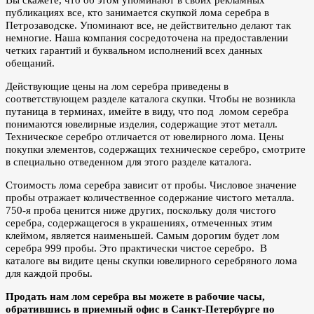
публикациях все, кто занимается скупкой лома серебра в
Петрозаводске. Упоминают все, не действительно делают так
немногие. Наша компания сосредоточена на предоставлении
четких гарантий и буквальном исполнений всех данных
обещаний.
Действующие цены на лом серебра приведены в
соответствующем разделе каталога скупки. Чтобы не возникла
путаница в терминах, имейте в виду, что под ломом серебра
понимаются ювелирные изделия, содержащие этот металл.
Техническое серебро отличается от ювелирного лома. Цены
покупки элементов, содержащих техническое серебро, смотрите
в специально отведенном для этого разделе каталога.
Стоимость лома серебра зависит от пробы. Числовое значение
пробы отражает количественное содержание чистого металла.
750-я проба ценится ниже других, поскольку доля чистого
серебра, содержащегося в украшениях, отмеченных этим
клеймом, является наименьшей. Самым дорогим будет лом
серебра 999 пробы. Это практически чистое серебро. В
каталоге вы видите цены скупки ювелирного серебряного лома
для каждой пробы.
Продать нам лом серебра вы можете в рабочие часы,
обратившись в приемный офис в Санкт-Петербурге по