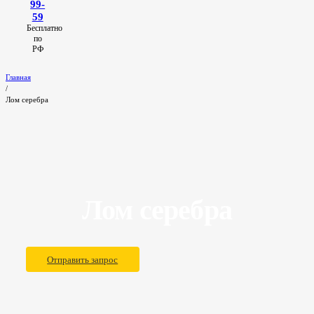
99-
59
Бесплатно
по
РФ
Главная
/
Лом серебра
Лом серебра
Отправить запрос