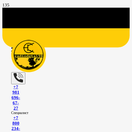
+7
981
696-
67-
27
Специалист
+7
800
234-