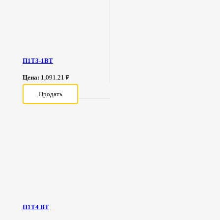
П1Т3-1ВТ
Цена:
1,091.21 ₽
Продать
П1Т4 ВТ