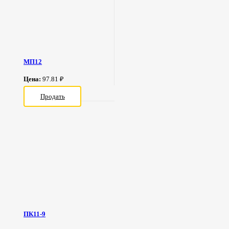
МП12
Цена:
97.81 ₽
Продать
ПК11-9