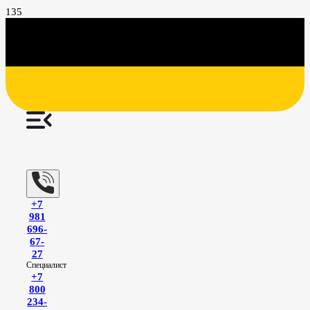
+7
981
696-
67-
27
Специалист
+7
800
234-