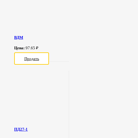
ВДМ
Цена:
97.65 ₽
Продать
ПД27-1