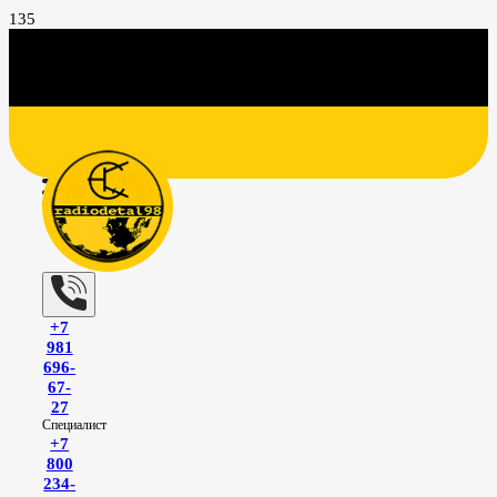
+7
981
696-
67-
27
Специалист
+7
800
234-