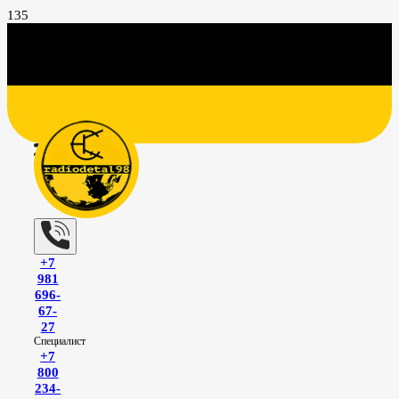
+7
981
696-
67-
27
Специалист
+7
800
234-