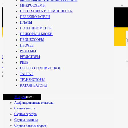
+7 981
МИКРОСХЕМЫ
696-67-
ОРГТЕХНИКА И КОМПОНЕНТЫ
27
Кириши
ПЕРЕКЛЮЧАТЕЛИ
Специалист
ПЛАТЫ
+7 800 234-99-
ПОТЕНЦИОМЕТРЫ
59
ПРИБОРЫ И БЛОКИ
Мурманск
Бесплатно по РФ
ПРОЦЕССОРЫ
ПРОЧЕЕ
РАЗЪЕМЫ
Петрозаводск
РЕЗИСТОРЫ
Главная
/
РЕЛЕ
АККУМУЛЯТОРНЫЕ БАТАРЕИ
СЕРЕБРО ТЕХНИЧЕСКОЕ
/
ТАНТАЛ
СЦ -25
Псков
ТРАНЗИСТОРЫ
КАТАЛИЗАТОРЫ
Услуги
Санкт-
Аффинированные металлы
Скупка золота
Скупка серебра
Петербург
СЦ -25
Скупка платины
Скупка катализаторов