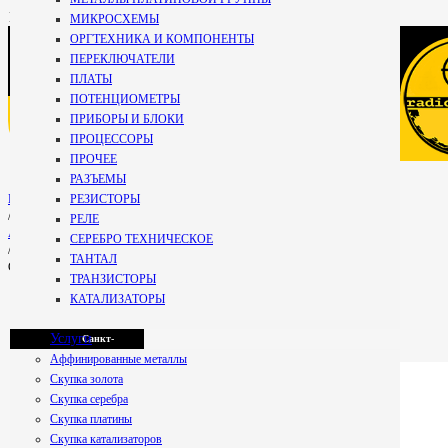
+7 981
МИКРОСХЕМЫ
696-67-
ОРГТЕХНИКА И КОМПОНЕНТЫ
27
Кириши
ПЕРЕКЛЮЧАТЕЛИ
Специалист
ПЛАТЫ
+7 800 234-99-
ПОТЕНЦИОМЕТРЫ
59
ПРИБОРЫ И БЛОКИ
Мурманск
Бесплатно по РФ
ПРОЦЕССОРЫ
ПРОЧЕЕ
РАЗЪЕМЫ
Петрозаводск
РЕЗИСТОРЫ
Главная
/
РЕЛЕ
АККУМУЛЯТОРНЫЕ БАТАРЕИ
СЕРЕБРО ТЕХНИЧЕСКОЕ
/
ТАНТАЛ
СЦС 18
Псков
ТРАНЗИСТОРЫ
КАТАЛИЗАТОРЫ
Услуги
Санкт-
Аффинированные металлы
Скупка золота
Скупка серебра
Петербург
Скупка платины
Скупка катализаторов