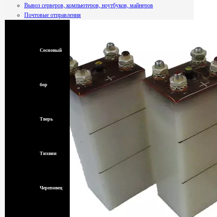
Вывоз серверов, компьютеров, ноутбуков, майнеров
Почтовые отправления
Смоленск
Сосновый
бор
Тверь
Тихвин
Череповец